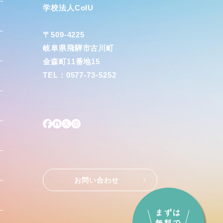
学校法人CoIU
〒509-4225
岐阜県飛騨市古川町
金森町11番地15
TEL：0577-73-5252
お問い合わせ
まずは
無料で