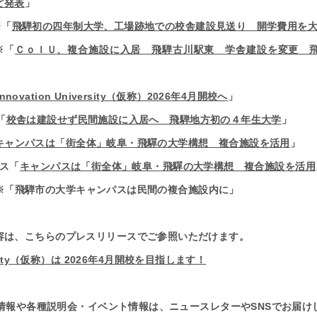
ど発表
」
※「
飛騨初の四年制大学、工場跡地での校舎建設見送り 開学費用を
刊※「
ＣｏＩＵ、複合施設に入居 飛騨古川駅東 学舎建設を変更 
Innovation University（仮称）2026年4月開校へ
」
「
校舎は建設せず民間施設に入居へ 飛騨地方初の４年生大学
」
キャンパスは「街全体」岐阜・飛驒の大学構想 複合施設を活用
」
ース「
キャンパスは「街全体」岐阜・飛驒の大学構想 複合施設を活用
民時報※「飛騨市の大学キャンパスは民間の複合施設内に」
容は、こちらのプレスリリースでご参照いただけます。
iversity（仮称）は 2026年4月開校を目指します！
新着情報や各種説明会・イベント情報は、ニュースレターやSNSでお届