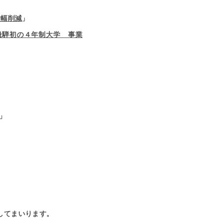
大幅削減
」
飛騨初の４年制大学 事業
」
けしてまいります。