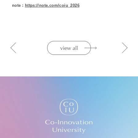
note：
https://note.com/coiu_2026