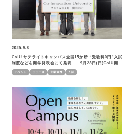
2025.9.8
CoIU サテライトキャンパス全国15か所 “受験料0円”入試
制度などを開学発表会にて発表 9月28日(日)CoIU開学
記念イベント・10月20日(月)Co-Innovation Summit開
イベント
リリース
企業連携
入試
催