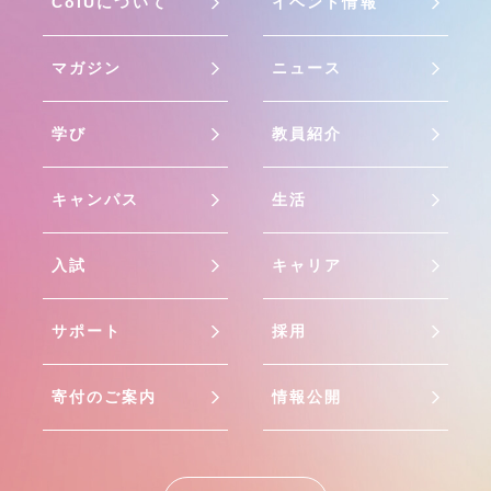
CoIUについて
イベント情報
マガジン
ニュース
学び
教員紹介
キャンパス
生活
入試
キャリア
サポート
採用
寄付のご案内
情報公開